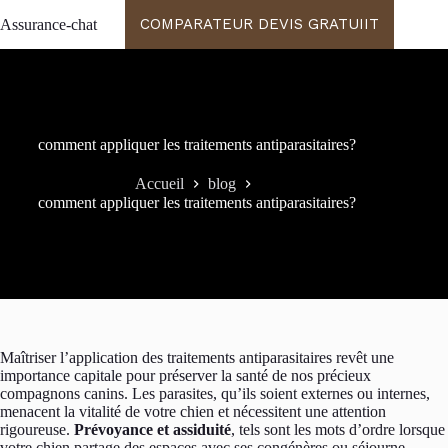
Passer
COMPARATEUR DEVIS GRATUIIT
Assurance-chat
au
contenu
comment appliquer les traitements antiparasitaires?
Accueil
blog
comment appliquer les traitements antiparasitaires?
Maîtriser l’application des traitements antiparasitaires revêt une
importance capitale pour préserver la santé de nos précieux
compagnons canins. Les parasites, qu’ils soient externes ou internes,
menacent la vitalité de votre chien et nécessitent une attention
rigoureuse.
Prévoyance et assiduité
, tels sont les mots d’ordre lorsque
votre chien partage des espaces avec ses congénères ou séjourne