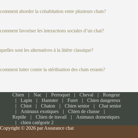
comment aborder la cohabitation entre plusieurs chats?
comment favoriser les interactions sociales d’un chat?
quelles sont les alternatives à la litière classique?
comment lutter contre la stérilisation des chats errants?
Chien
Nac
Perroquet
Cheval
Rongeur
Lapin
Hamster
Furet
Chien dangereux
Chiot
Chaton
Chien senior
Chat senior
Animaux exotiques
Chien de chasse
Reptile
Chien de travail
Animaux domestiques
chien catégorie 2
Copyright © 2026 par Assurance chat