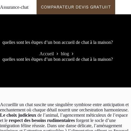
Passer
COMPARATEUR DEVIS GRATUIIT
Assurance-chat
au
contenu
quelles sont les étapes d’un bon accueil de chat à la maison?
Accueil
blog
quelles sont les étapes d’un bon accueil de chat à la maison?
Accueillir un chat suscite une singulière symbiose entre anticipation et
enchantement où chaque détail nourrit une orchestration harmonieuse.
Le choix judicieux
de l’animal, l’agencement méticuleux de l’espace
et le
respect des besoins rudimentaires
forgent le socle d’une
intégration féline réussie. Dans une danse délicate, l’aménagement
ingénieux et l’attention particulière à l’alimentation offrent au *nouvel